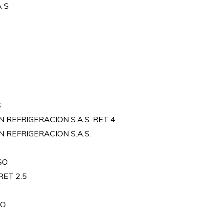
 S
S
N REFRIGERACION S.A.S. RET 4
N REFRIGERACION S.A.S.
SO
ET 2.5
DO