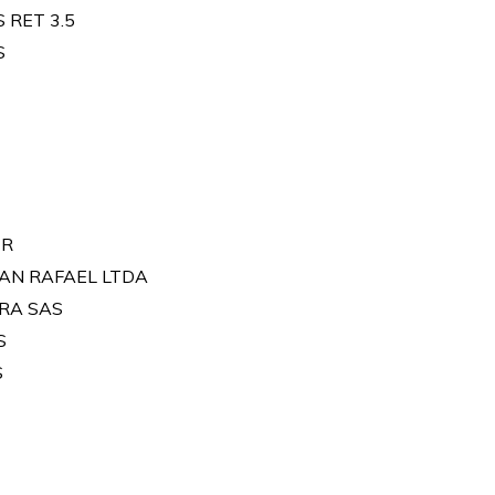
 RET 3.5
S
ER
SAN RAFAEL LTDA
IRA SAS
S
S