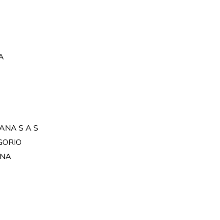
A
NA S A S
GORIO
ANA