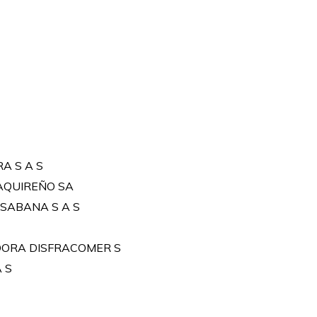
A S A S
AQUIREÑO SA
 SABANA S A S
DORA DISFRACOMER S
 S